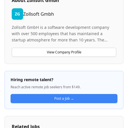
About
Zollsoft Gmbh
Zollsoft Gmbh
ZG
Zollsoft GmbH is a software development company
with over 500 employees that has maintained a
startup atmosphere for more than 10 years. The
company specializes in software products and
solutions, operating across multiple business areas
View Company Profile
with a focus on customer orientation. They emphasize
modern DevOps technologies, continuous
integration/deployment practices, and agile software
development methodologies. The company offers
Hiring remote talent?
flexible work arrangements and comprehensive
Reach active remote job seekers from $149.
employee benefits including health programs,
mobility options, and shopping incentives.
Post a Job →
Related Jobs