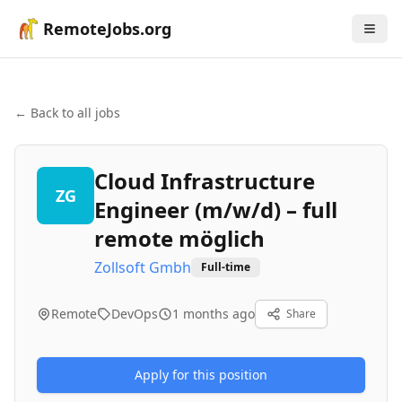
RemoteJobs.org
← Back to all jobs
Cloud Infrastructure
ZG
Engineer (m/w/d) – full
remote möglich
Zollsoft Gmbh
Full-time
Remote
DevOps
1 months ago
Share
Apply for this position