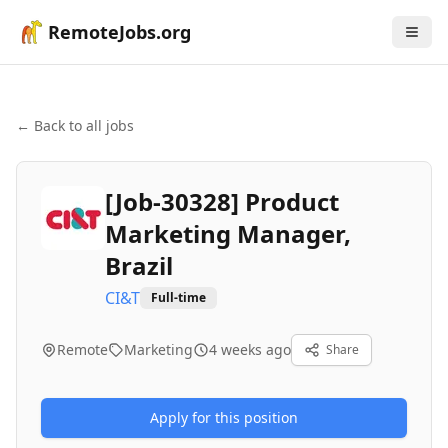
RemoteJobs.org
← Back to all jobs
[Job-30328] Product
Marketing Manager,
Brazil
CI&T
Full-time
Remote
Marketing
4 weeks ago
Share
Apply for this position