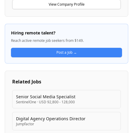
has built partnerships with more than 1,000 clients
View Company Profile
over its 30-year history. CI&T specializes in designing
and implementing large-scale B2B applications and
system architectures, with a focus on integrating AI-
driven strategies into technical solutions. The
Hiring remote talent?
company serves as a strategic technical partner for
Reach active remote job seekers from $149.
global enterprises, helping them understand
technology implications and build long-term technical
Post a Job →
roadmaps.
Related Jobs
Senior Social Media Specialist
SentinelOne
·
USD 92,800 - 128,000
Digital Agency Operations Director
Jumpfactor