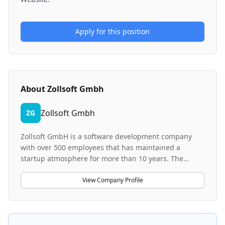
Apply for this position
About
Zollsoft Gmbh
Zollsoft Gmbh
ZG
Zollsoft GmbH is a software development company
with over 500 employees that has maintained a
startup atmosphere for more than 10 years. The
company specializes in software products and
solutions, operating across multiple business areas
View Company Profile
with a focus on customer orientation. They emphasize
modern DevOps technologies, continuous
integration/deployment practices, and agile software
development methodologies. The company offers