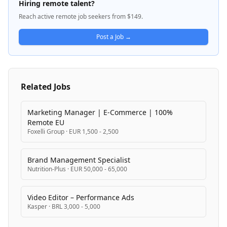
Hiring remote talent?
flexible work arrangements and comprehensive
Reach active remote job seekers from $149.
employee benefits including health programs,
mobility options, and shopping incentives.
Post a Job →
Related Jobs
Marketing Manager | E-Commerce | 100%
Remote EU
Foxelli Group
·
EUR 1,500 - 2,500
Brand Management Specialist
Nutrition-Plus
·
EUR 50,000 - 65,000
Video Editor – Performance Ads
Kasper
·
BRL 3,000 - 5,000