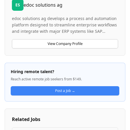
edoc solutions ag
ES
edoc solutions ag develops a process and automation
platform designed to streamline enterprise workflows
and integrate with major ERP systems like SAP
through CMIS, SAP Cloud ERP, and SAP BTP. The
company builds full-stack web applications using PHP
View Company Profile
and modern frontend technologies like React, with a
focus on containerized deployments using Docker and
Kubernetes. Their platform serves as a foundation for
agile teams across organizations to automate complex
Hiring remote talent?
business processes and enhance operational
Reach active remote job seekers from $149.
efficiency.
Post a Job →
Related Jobs