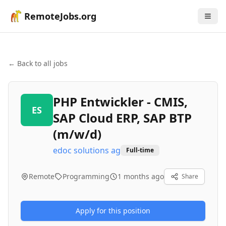
RemoteJobs.org
← Back to all jobs
PHP Entwickler - CMIS,
ES
SAP Cloud ERP, SAP BTP
(m/w/d)
edoc solutions ag
Full-time
Remote
Programming
1 months ago
Share
Apply for this position